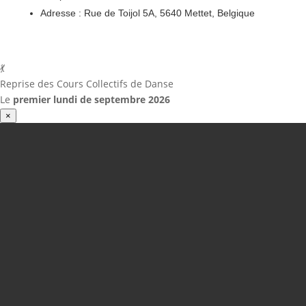
Adresse : Rue de Toijol 5A, 5640 Mettet, Belgique
💃
Reprise des Cours Collectifs de Danse
Le
premier lundi de septembre 2026
×