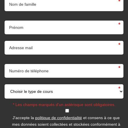
Prénom
Adresse m
Numéro de té
Type de co
*
Les champs marqués d'un astérisque sont obligatoires.
J'accepte la
politique de confidentialité
et consens à ce que
mes données soient collectées et stockées conformément à