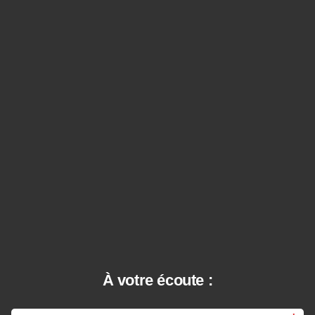
À votre écoute :
Nom de fam